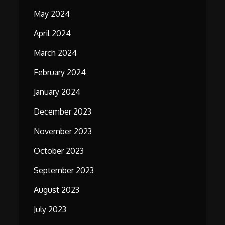
May 2024
April 2024
March 2024
February 2024
January 2024
December 2023
November 2023
October 2023
September 2023
August 2023
July 2023