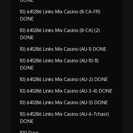
DONE
10) 641286 Links Mix Casino (8-CA-FR)
DONE
10) 641286 Links Mix Casino (8-CA) (2)
DONE
10) 641286 Links Mix Casino (AU-1) DONE
10) 641286 Links Mix Casino (AU-10-11)
DONE
10) 641286 Links Mix Casino (AU-2) DONE
10) 641286 Links Mix Casino (AU-3-4) DONE
10) 641286 Links Mix Casino (AU-5) DONE
10) 641286 Links Mix Casino (AU-6-7chast)
DONE
100 Days