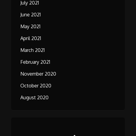
July 2021
June 2021
May 2021
April 2021
March 2021
February 2021
November 2020
October 2020
August 2020