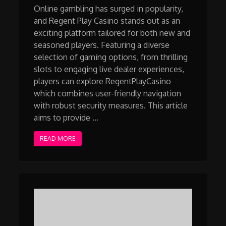
Online gambling has surged in popularity,
and Regent Play Casino stands out as an
exciting platform tailored for both new and
seasoned players. Featuring a diverse
selection of gaming options, from thrilling
slots to engaging live dealer experiences,
players can explore RegentPlayCasino
which combines user-friendly navigation
with robust security measures. This article
aims to provide …
READ MORE