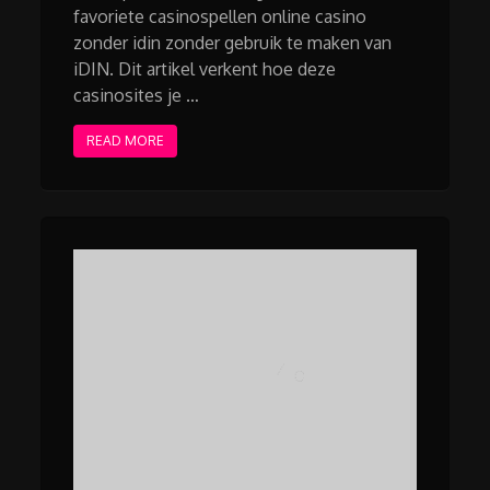
favoriete casinospellen online casino
zonder idin zonder gebruik te maken van
iDIN. Dit artikel verkent hoe deze
casinosites je …
READ MORE