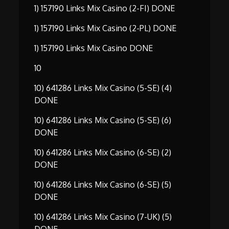
1) 157190 Links Mix Casino (2-FI) DONE
1) 157190 Links Mix Casino (2-PL) DONE
1) 157190 Links Mix Casino DONE
10
10) 641286 Links Mix Casino (5-SE) (4)
DONE
10) 641286 Links Mix Casino (5-SE) (6)
DONE
10) 641286 Links Mix Casino (6-SE) (2)
DONE
10) 641286 Links Mix Casino (6-SE) (5)
DONE
10) 641286 Links Mix Casino (7-UK) (5)