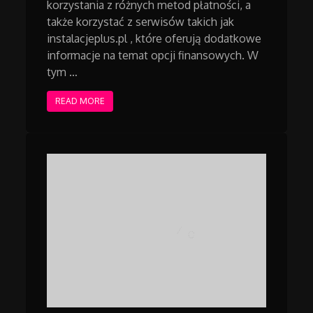
korzystania z różnych metod płatności, a
także korzystać z serwisów takich jak
instalacjeplus.pl , które oferują dodatkowe
informacje na temat opcji finansowych. W
tym …
READ MORE