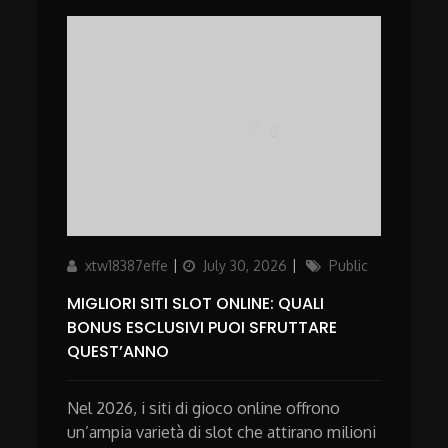
Author
Updated
Categories
xtw18387effe
July 30, 2026
Public
on
MIGLIORI SITI SLOT ONLINE: QUALI
BONUS ESCLUSIVI PUOI SFRUTTARE
QUEST’ANNO
Nel 2026, i siti di gioco online offrono
un’ampia varietà di slot che attirano milioni