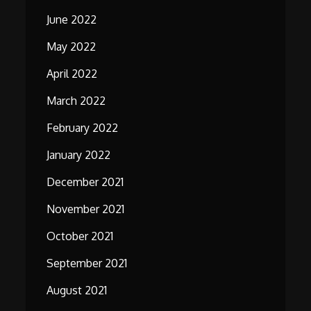
June 2022
May 2022
April 2022
March 2022
February 2022
January 2022
December 2021
November 2021
October 2021
September 2021
August 2021