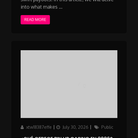
into what makes …
READ MORE
Author
Updated
Categories
xtw18387effe
July 30, 2026
Public
on