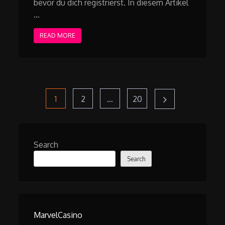
bevor du dich registrierst. In diesem Artikel
…
READ MORE
Posts
Page
Page
Page
1
2
…
20
pagination
Search
Search
MarvelCasino