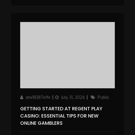
Author
Updated
Categories
xtw18387effe
July 31, 2026
Public
on
GETTING STARTED AT REGENT PLAY
CASINO: ESSENTIAL TIPS FOR NEW
ONLINE GAMBLERS