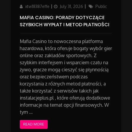
Author
Updated
Categories
xtw18387effe
July 31, 2026
Public
on
MAFIA CASINO: PORADY DOTYCZĄCE
SZYBKICH WYPŁAT I METOD PŁATNOŚCI
Mafia Casino to nowoczesna platforma
hazardowa, która oferuje bogaty wybór gier
online oraz zakładów sportowych. Z
szybkim interfejsem i wsparciem czatu na
żywo, gracze mogą cieszyć się płynnością
oraz bezpieczeństwem podczas
korzystania z różnych metod płatności, a
także korzystać z serwisów takich jak
instalacjeplus.pl , które oferują dodatkowe
informacje na temat opcji finansowych. W
tym …
READ MORE