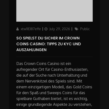
Author
Updated
Categories
xtw18387effe
July 29, 2026
Public
on
SO SPIELST DU SICHER IM CROWN
COINS CASINO: TIPPS ZU KYC UND
AUSZAHLUNGEN
Das Crown Coins Casino ist ein
aufregender Ort für Casino-Enthusiasten,
die auf der Suche nach Unterhaltung und
dem Nervenkitzel des Spiels sind. Mit
einem einzigartigen Modell, das Gold Coins
für den Spaß und Sweeps Coins für das
spielbare Guthaben bietet, ist es wichtig,
einige grundlegende Aspekte zu verstehen,