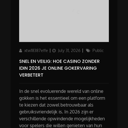
Author
Updated
Categories
xtw18387effe
July 31, 2026
Public
on
SNEL EN VEILIG: HOE CASINO ZONDER
IDIN 2026 JE ONLINE GOKERVARING
VERBETERT
In de snel evoluerende wereld van online
gokken is het essentieel om een platform
te kiezen dat zowel betrouwbaar als
gebruiksvriendelijk is. In 2026 zijn er
verschillende opwindende mogelijkheden
voor spelers die willen genieten van hun