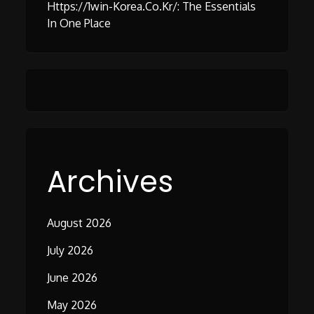
Https://1win-Korea.co.kr/: The Essentials
In One Place
Archives
August 2026
July 2026
June 2026
May 2026