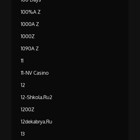
100%A Z
1000A Z
1000Z
1090A Z
11
11-NV Casino
12
12-Shkola.ru2
1200Z
12dekabrya.ru
13