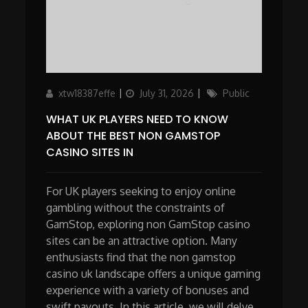
Author
Updated
Categories
xtw18387effe
July 31, 2026
Public
on
WHAT UK PLAYERS NEED TO KNOW
ABOUT THE BEST NON GAMSTOP
CASINO SITES IN
For UK players seeking to enjoy online
gambling without the constraints of
GamStop, exploring non GamStop casino
sites can be an attractive option. Many
enthusiasts find that the non gamstop
casino uk landscape offers a unique gaming
experience with a variety of bonuses and
swift payouts. In this article, we will delve