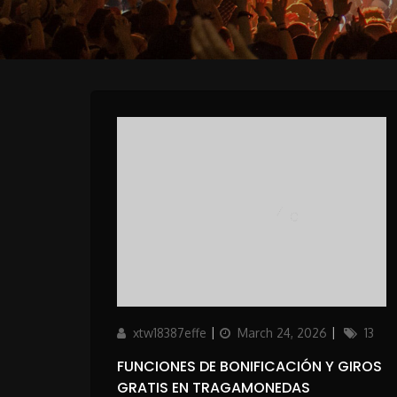
Author
Updated
Categori
xtw18387effe
March 24, 2026
13
on
FUNCIONES DE BONIFICACIÓN Y GIROS
GRATIS EN TRAGAMONEDAS