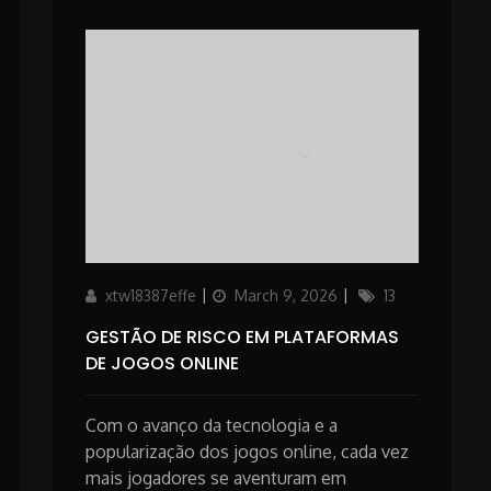
s
Author
Updated
Categories
xtw18387effe
March 9, 2026
13
on
GESTÃO DE RISCO EM PLATAFORMAS
DE JOGOS ONLINE
Com o avanço da tecnologia e a
popularização dos jogos online, cada vez
mais jogadores se aventuram em