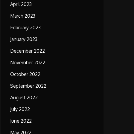
April 2023
March 2023
February 2023
January 2023
December 2022
November 2022
October 2022
September 2022
August 2022
July 2022
June 2022
May 2022