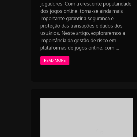
jogadores. Com a crescente popularidade
dos jogos online, torna-se ainda mais
importante garantir a segurança e
proteção das transações e dados dos
usuários. Neste artigo, exploraremos a
importância da gestão de risco em
plataformas de jogos online, com …
READ MORE