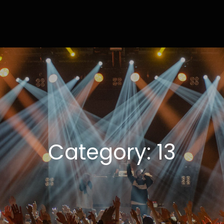
ly
ting Done Right
Category:
13