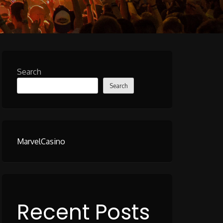
Search
Search
MarvelCasino
Recent Posts