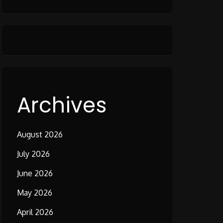
Archives
August 2026
July 2026
June 2026
May 2026
April 2026