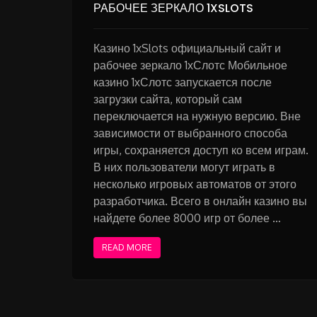
РАБОЧЕЕ ЗЕРКАЛО 1XSLOTS
Казино 1xSlots официальный сайт и
рабочее зеркало 1хСлотс Мобильное
казино 1хСлотс запускается после
загрузки сайта, который сам
переключается на нужную версию. Вне
зависимости от выбранного способа
игры, сохраняется доступ ко всем играм.
В них пользователи могут играть в
несколько игровых автоматов от этого
разработчика. Всего в онлайн казино вы
найдете более 8000 игр от более …
READ MORE