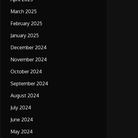
March 2025
February 2025
January 2025
December 2024
November 2024
October 2024
September 2024
August 2024
July 2024
June 2024
May 2024